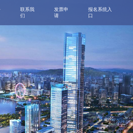
公
联系我
发票申
报名系统入
们
请
口