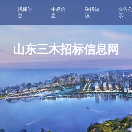
招标信
中标信
采招知
公告
息
息
识
示
山东三木招标信息网