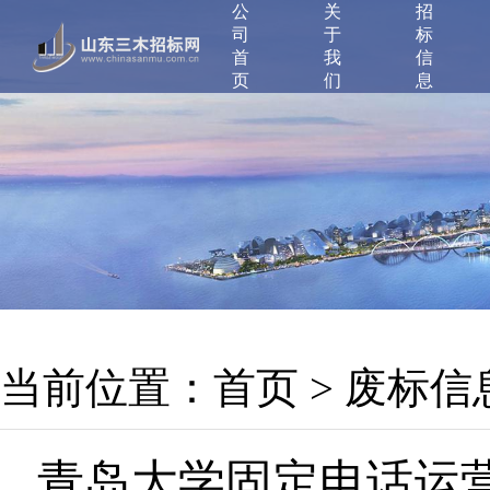
公
关
招
司
于
标
首
我
信
页
们
息
当前位置：
首页
>
废标信
青岛大学固定电话运