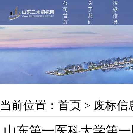
公
关
招
司
于
标
首
我
信
页
们
息
当前位置：
首页
>
废标信
山东第一医科大学第一