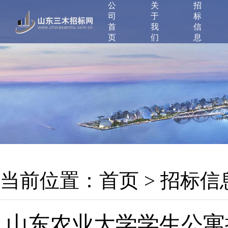
公
关
招
司
于
标
首
我
信
页
们
息
当前位置：
首页
>
招标信
山东农业大学学生公寓